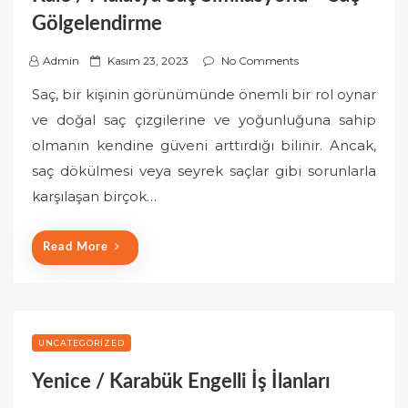
Gölgelendirme
P
Admin
Kasım 23, 2023
No Comments
o
Saç, bir kişinin görünümünde önemli bir rol oynar
s
ve doğal saç çizgilerine ve yoğunluğuna sahip
t
olmanın kendine güveni arttırdığı bilinir. Ancak,
e
saç dökülmesi veya seyrek saçlar gibi sorunlarla
d
o
karşılaşan birçok…
n
Read More
UNCATEGORIZED
Yenice / Karabük Engelli İş İlanları