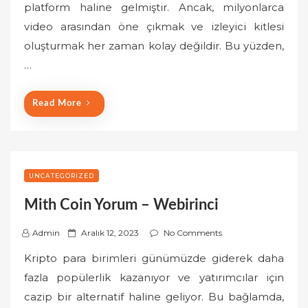
platform haline gelmiştir. Ancak, milyonlarca
e
video arasından öne çıkmak ve izleyici kitlesi
d
o
oluşturmak her zaman kolay değildir. Bu yüzden,
n
…
Read More
UNCATEGORIZED
Mith Coin Yorum – Webirinci
P
Admin
Aralık 12, 2023
No Comments
o
Kripto para birimleri günümüzde giderek daha
s
fazla popülerlik kazanıyor ve yatırımcılar için
t
cazip bir alternatif haline geliyor. Bu bağlamda,
e