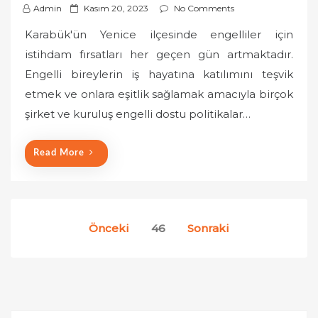
P
Admin
Kasım 20, 2023
No Comments
o
Karabük'ün Yenice ilçesinde engelliler için
s
istihdam fırsatları her geçen gün artmaktadır.
t
Engelli bireylerin iş hayatına katılımını teşvik
e
etmek ve onlara eşitlik sağlamak amacıyla birçok
d
o
şirket ve kuruluş engelli dostu politikalar…
n
Read More
Yazı
Önceki
46
Sonraki
sayfalaması