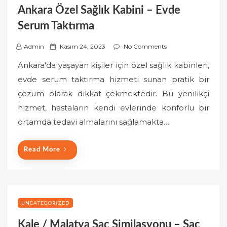
Ankara Özel Sağlık Kabini – Evde
Serum Taktırma
P
Admin
Kasım 24, 2023
No Comments
o
Ankara'da yaşayan kişiler için özel sağlık kabinleri,
s
evde serum taktırma hizmeti sunan pratik bir
t
çözüm olarak dikkat çekmektedir. Bu yenilikçi
e
hizmet, hastaların kendi evlerinde konforlu bir
d
o
ortamda tedavi almalarını sağlamakta…
n
Read More
UNCATEGORIZED
Kale / Malatya Saç Similasyonu – Saç