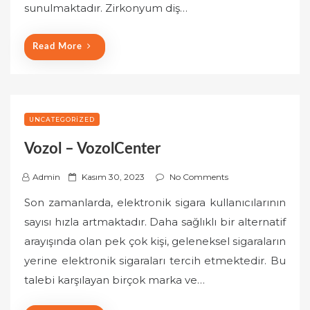
n
sunulmaktadır. Zirkonyum diş…
Read More
UNCATEGORIZED
Vozol – VozolCenter
P
Admin
Kasım 30, 2023
No Comments
o
Son zamanlarda, elektronik sigara kullanıcılarının
s
sayısı hızla artmaktadır. Daha sağlıklı bir alternatif
t
arayışında olan pek çok kişi, geleneksel sigaraların
e
yerine elektronik sigaraları tercih etmektedir. Bu
d
o
talebi karşılayan birçok marka ve…
n