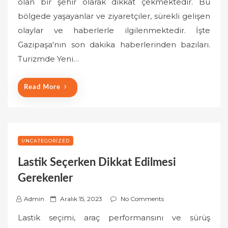
olan bir şehir olarak dikkat çekmektedir. Bu
t
bölgede yaşayanlar ve ziyaretçiler, sürekli gelişen
e
olaylar ve haberlerle ilgilenmektedir. İşte
d
o
Gazipaşa'nın son dakika haberlerinden bazıları.
n
Turizmde Yeni…
Read More
UNCATEGORIZED
Lastik Seçerken Dikkat Edilmesi
Gerekenler
P
Admin
Aralık 15, 2023
No Comments
o
Lastik seçimi, araç performansını ve sürüş
s