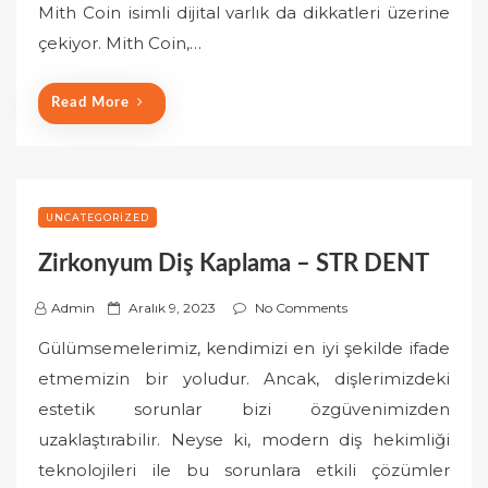
Mith Coin isimli dijital varlık da dikkatleri üzerine
d
o
çekiyor. Mith Coin,…
n
Read More
UNCATEGORIZED
Zirkonyum Diş Kaplama – STR DENT
P
Admin
Aralık 9, 2023
No Comments
o
Gülümsemelerimiz, kendimizi en iyi şekilde ifade
s
etmemizin bir yoludur. Ancak, dişlerimizdeki
t
estetik sorunlar bizi özgüvenimizden
e
uzaklaştırabilir. Neyse ki, modern diş hekimliği
d
o
teknolojileri ile bu sorunlara etkili çözümler