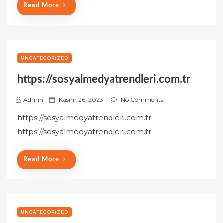
Read More
UNCATEGORIZED
https://sosyalmedyatrendleri.com.tr
P
Admin
Kasım 26, 2023
No Comments
o
https://sosyalmedyatrendleri.com.tr
s
https://sosyalmedyatrendleri.com.tr
t
e
d
Read More
o
n
UNCATEGORIZED