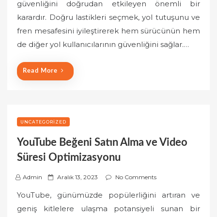
güvenliğini doğrudan etkileyen önemli bir
t
karardır. Doğru lastikleri seçmek, yol tutuşunu ve
e
fren mesafesini iyileştirerek hem sürücünün hem
d
o
de diğer yol kullanıcılarının güvenliğini sağlar.…
n
Read More
UNCATEGORIZED
YouTube Beğeni Satın Alma ve Video
Süresi Optimizasyonu
P
Admin
Aralık 13, 2023
No Comments
o
YouTube, günümüzde popülerliğini artıran ve
s
geniş kitlelere ulaşma potansiyeli sunan bir
t