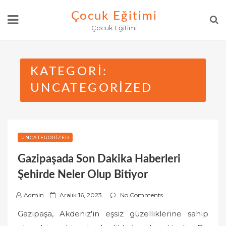
Skip
Çocuk Eğitimi
to
Çocuk Eğitimi
content
KATEGORI:
UNCATEGORIZED
UNCATEGORIZED
Gazipaşada Son Dakika Haberleri
Şehirde Neler Olup Bitiyor
P
Admin
Aralık 16, 2023
No Comments
o
Gazipaşa, Akdeniz'in eşsiz güzelliklerine sahip
s