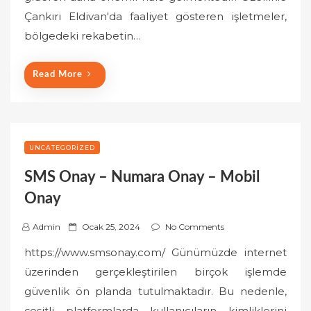
o
Çankırı Eldivan'da faaliyet gösteren işletmeler,
n
bölgedeki rekabetin…
Read More
UNCATEGORIZED
SMS Onay – Numara Onay – Mobil
Onay
P
Admin
Ocak 25, 2024
No Comments
o
https://www.smsonay.com/ Günümüzde internet
s
üzerinden gerçekleştirilen birçok işlemde
t
güvenlik ön planda tutulmaktadır. Bu nedenle,
e
çeşitli platformlarda kullanıcıların kimliklerini
d