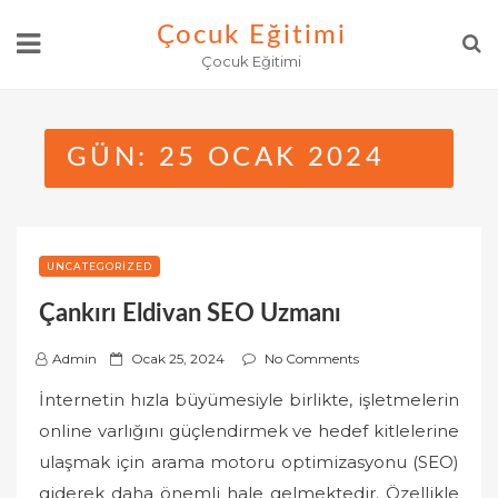
Skip
Çocuk Eğitimi
to
Çocuk Eğitimi
content
GÜN:
25 OCAK 2024
UNCATEGORIZED
Çankırı Eldivan SEO Uzmanı
P
Admin
Ocak 25, 2024
No Comments
o
İnternetin hızla büyümesiyle birlikte, işletmelerin
s
online varlığını güçlendirmek ve hedef kitlelerine
t
ulaşmak için arama motoru optimizasyonu (SEO)
e
giderek daha önemli hale gelmektedir. Özellikle
d