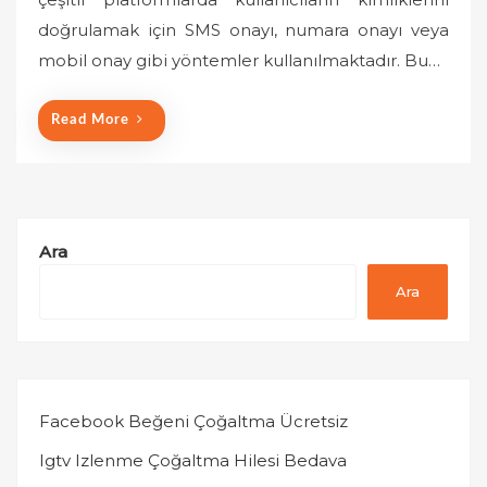
o
doğrulamak için SMS onayı, numara onayı veya
n
mobil onay gibi yöntemler kullanılmaktadır. Bu…
Read More
Ara
Ara
Facebook Beğeni Çoğaltma Ücretsiz
Igtv Izlenme Çoğaltma Hilesi Bedava