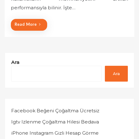
n
performansıyla bilinir. İşte…
Read More
Ara
Ara
Facebook Beğeni Çoğaltma Ücretsiz
Igtv Izlenme Çoğaltma Hilesi Bedava
iPhone Instagram Gizli Hesap Görme