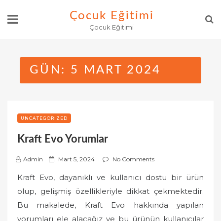
Skip
Çocuk Eğitimi
to
Çocuk Eğitimi
content
GÜN:
5 MART 2024
UNCATEGORIZED
Kraft Evo Yorumlar
P
Admin
Mart 5, 2024
No Comments
o
Kraft Evo, dayanıklı ve kullanıcı dostu bir ürün
s
olup, gelişmiş özellikleriyle dikkat çekmektedir.
t
Bu makalede, Kraft Evo hakkında yapılan
e
yorumları ele alacağız ve bu ürünün kullanıcılar
d