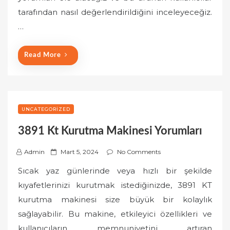
o
tarafından nasıl değerlendirildiğini inceleyeceğiz.
n
…
Read More
UNCATEGORIZED
3891 Kt Kurutma Makinesi Yorumları
P
Admin
Mart 5, 2024
No Comments
o
Sıcak yaz günlerinde veya hızlı bir şekilde
s
kıyafetlerinizi kurutmak istediğinizde, 3891 KT
t
kurutma makinesi size büyük bir kolaylık
e
sağlayabilir. Bu makine, etkileyici özellikleri ve
d
o
kullanıcıların memnuniyetini artıran