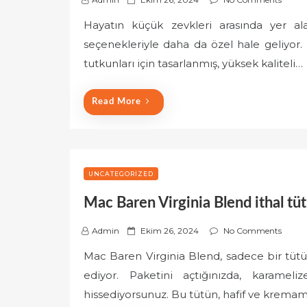
o
Hayatın küçük zevkleri arasında yer alan
s
seçenekleriyle daha da özel hale geliyor.
t
e
tutkunları için tasarlanmış, yüksek kaliteli…
d
o
Read More
n
UNCATEGORIZED
Mac Baren Virginia Blend ithal tü
P
Admin
Ekim 26, 2024
No Comments
o
Mac Baren Virginia Blend, sadece bir tüt
s
ediyor. Paketini açtığınızda, karameliz
t
e
hissediyorsunuz. Bu tütün, hafif ve kremam
d