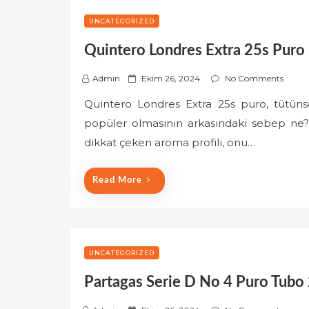
UNCATEGORIZED
Quintero Londres Extra 25s Puro 
P
Admin
Ekim 26, 2024
No Comments
o
Quintero Londres Extra 25s puro, tütüns
s
popüler olmasının arkasındaki sebep ne? 
t
e
dikkat çeken aroma profili, onu…
d
o
Read More
n
UNCATEGORIZED
Partagas Serie D No 4 Puro Tubo 