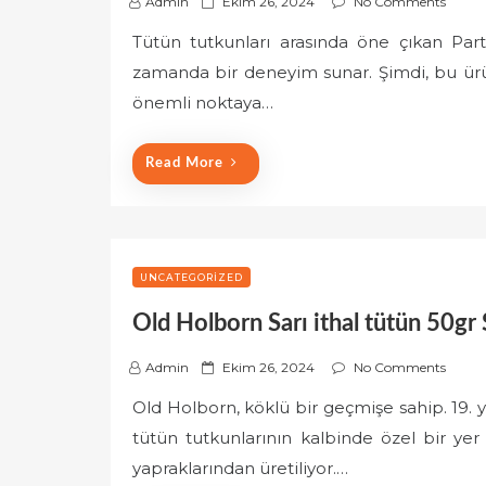
P
Admin
Ekim 26, 2024
No Comments
o
Tütün tutkunları arasında öne çıkan Par
s
zamanda bir deneyim sunar. Şimdi, bu ürü
t
e
önemli noktaya…
d
o
Read More
n
UNCATEGORIZED
Old Holborn Sarı ithal tütün 50gr 
P
Admin
Ekim 26, 2024
No Comments
o
Old Holborn, köklü bir geçmişe sahip. 19.
s
tütün tutkunlarının kalbinde özel bir yer e
t
e
yapraklarından üretiliyor.…
d