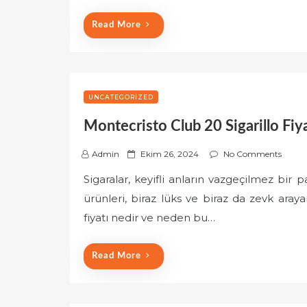
o
Read More
n
UNCATEGORIZED
Montecristo Club 20 Sigarillo Fiy
P
Admin
Ekim 26, 2024
No Comments
o
Sigaralar, keyifli anların vazgeçilmez bir 
s
ürünleri, biraz lüks ve biraz da zevk araya
t
e
fiyatı nedir ve neden bu…
d
o
Read More
n