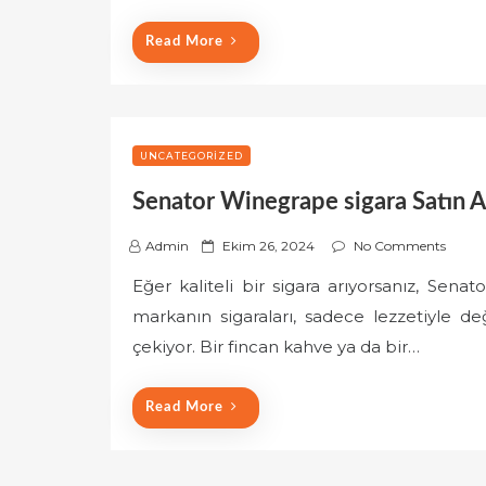
o
Read More
n
UNCATEGORIZED
Senator Winegrape sigara Satın A
P
Admin
Ekim 26, 2024
No Comments
o
Eğer kaliteli bir sigara arıyorsanız, Sena
s
markanın sigaraları, sadece lezzetiyle 
t
e
çekiyor. Bir fincan kahve ya da bir…
d
o
Read More
n