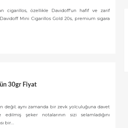
 cigarillos, özellikle Davidoff'un hafif ve zarif
 Davidoff Mini Cigarillos Gold 20s, premium sigara
tün 30gr Fiyat
ün değil; aynı zamanda bir zevk yolculuğuna davet
e edilmiş şeker notalarının sizi selamladığını
sı bir…