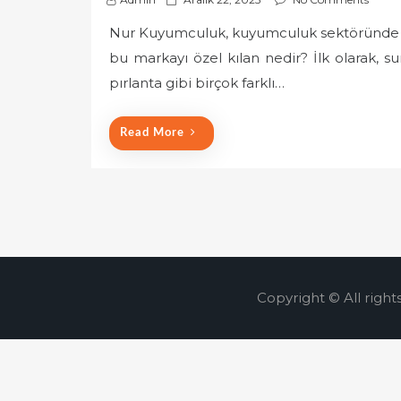
o
Nur Kuyumculuk, kuyumculuk sektöründe ke
s
bu markayı özel kılan nedir? İlk olarak, su
t
e
pırlanta gibi birçok farklı…
d
o
Read More
n
Copyright © All right