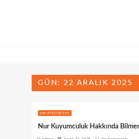
Skip
to
content
GÜN:
22 ARALIK 2025
UNCATEGORIZED
Nur Kuyumculuk Hakkında Bilmen
P
Admin
Aralık 22, 2025
No Comments