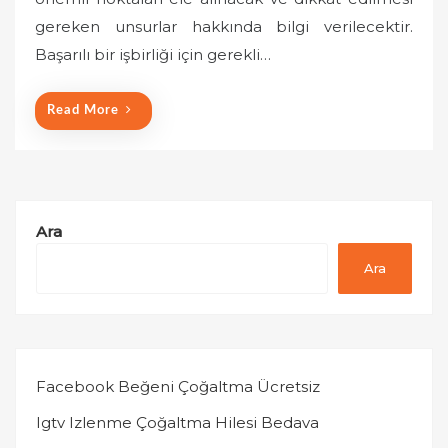
e
gereken unsurlar hakkında bilgi verilecektir.
d
o
Başarılı bir işbirliği için gerekli…
n
Read More
Ara
Ara
Facebook Beğeni Çoğaltma Ücretsiz
Igtv Izlenme Çoğaltma Hilesi Bedava