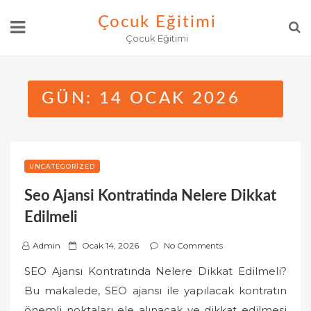
Skip
Çocuk Eğitimi
to
Çocuk Eğitimi
content
GÜN:
14 OCAK 2026
UNCATEGORIZED
Seo Ajansi Kontratinda Nelere Dikkat
Edilmeli
P
Admin
Ocak 14, 2026
No Comments
o
SEO Ajansı Kontratında Nelere Dikkat Edilmeli?
s
Bu makalede, SEO ajansı ile yapılacak kontratın
t
önemli noktaları ele alınacak ve dikkat edilmesi