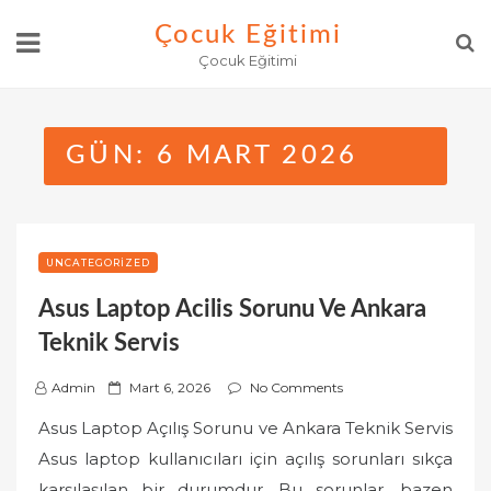
Skip
Çocuk Eğitimi
to
Çocuk Eğitimi
content
GÜN:
6 MART 2026
UNCATEGORIZED
Asus Laptop Acilis Sorunu Ve Ankara
Teknik Servis
P
Admin
Mart 6, 2026
No Comments
o
Asus Laptop Açılış Sorunu ve Ankara Teknik Servis
s
Asus laptop kullanıcıları için açılış sorunları sıkça
t
karşılaşılan bir durumdur. Bu sorunlar, bazen