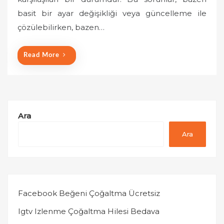
e
basit bir ayar değişikliği veya güncelleme ile
d
o
çözülebilirken, bazen…
n
Read More
Ara
Ara
Facebook Beğeni Çoğaltma Ücretsiz
Igtv Izlenme Çoğaltma Hilesi Bedava