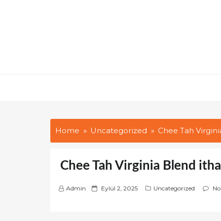
Skip
to
content
Home
Uncategorized
Chee Tah Virginia
Chee Tah Virginia Blend itha
P
Admin
Eylül 2, 2025
Uncategorized
No
o
s
t