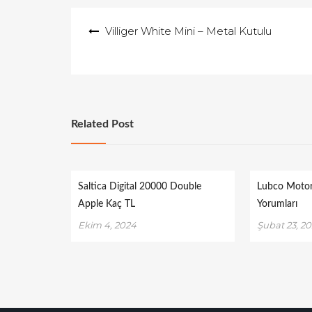
e
Yazı
Villiger White Mini – Metal Kutulu
d
gezinmesi
o
n
Related Post
Saltica Digital 20000 Double
Lubco Motor 
Apple Kaç TL
Yorumları
Ekim 4, 2024
Şubat 23, 2