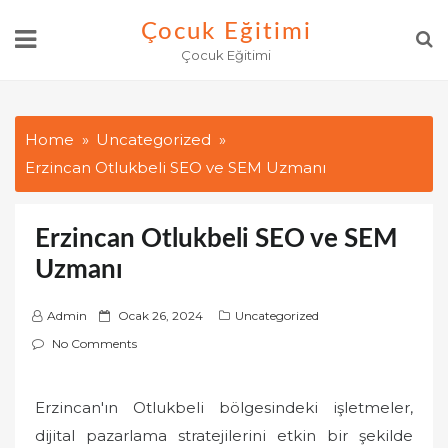
Skip
Çocuk Eğitimi
to
Çocuk Eğitimi
content
Home
Uncategorized
Erzincan Otlukbeli SEO ve SEM Uzmanı
Erzincan Otlukbeli SEO ve SEM
Uzmanı
P
Admin
Ocak 26, 2024
Uncategorized
o
No Comments
s
t
Erzincan'ın Otlukbeli bölgesindeki işletmeler,
e
dijital pazarlama stratejilerini etkin bir şekilde
d