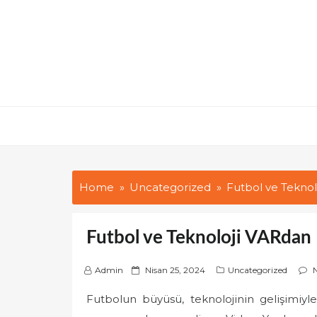
Skip
to
content
Home
Uncategorized
Futbol ve Teknolo
Futbol ve Teknoloji VARdan İ
P
Admin
Nisan 25, 2024
Uncategorized
o
Futbolun büyüsü, teknolojinin gelişimiy
s
t