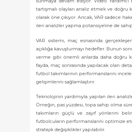
sunmaya devam ediyor. Video Yardımcı H
e
tartışmalı olayları analiz etmek ve doğru ka
d
olarak öne çıkıyor. Ancak, VAR sadece ha
o
ileri analizler yapma potansiyeline de sahip
n
VAR sistemi, maç esnasında gerçekleşen
açıklığa kavuşturmayı hedefler. Bunun sonuc
verme gibi önemli anlarda daha doğru kar
fayda, maç sonrasında yapılacak olan detaylı
futbol takımlarının performanslarını incel
gelişimlerini sağlamlaştırır.
Teknolojinin yardımıyla yapılan ileri analizler
Örneğin, pas yüzdesi, topa sahip olma süresi
takımların güçlü ve zayıf yönlerini beli
futbolcuların performanslarını optimize e
stratejik değişiklikler yapılabilir.