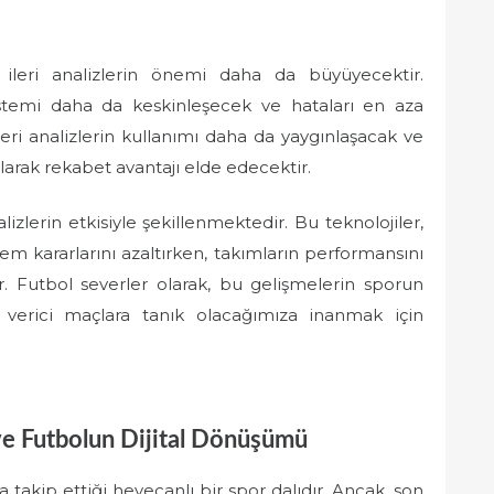
ileri analizlerin önemi daha da büyüyecektir.
sistemi daha da keskinleşecek ve hataları en aza
, ileri analizlerin kullanımı daha da yaygınlaşacak ve
alarak rekabet avantajı elde edecektir.
izlerin etkisiyle şekillenmektedir. Bu teknolojiler,
em kararlarını azaltırken, takımların performansını
r. Futbol severler olarak, bu gelişmelerin sporun
 verici maçlara tanık olacağımıza inanmak için
ve Futbolun Dijital Dönüşümü
la takip ettiği heyecanlı bir spor dalıdır. Ancak, son