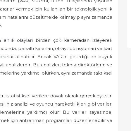
akem (VAR) sistemi, futbol maçlarında yaşanan
rarlar vermek için kullanılan bir teknolojik yenilik
kem hatalarını düzeltmekle kalmayıp aynı zamanda
.
 anlık olayları birden çok kameradan izleyerek
unda, penaltı kararları, ofsayt pozisyonları ve kart
arlar alınabilir. Ancak VAR'ın getirdiği en büyük
 analizlerdir. Bu analizler, teknik direktörlerin ve
emelerine yardımcı olurken, aynı zamanda taktiksel
, istatistiksel verilere dayalı olarak gerçekleştirilir.
, hız analizi ve oyuncu hareketlilikleri gibi veriler,
rlemelerine yardımcı olur. Bu veriler sayesinde,
tmek için antrenman programları düzenlenebilir ve