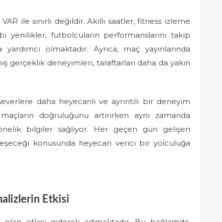
AR ile sınırlı değildir. Akıllı saatler, fitness izleme
bi yenilikler, futbolcuların performanslarını takip
a yardımcı olmaktadır. Ayrıca, maç yayınlarında
ış gerçeklik deneyimleri, taraftarları daha da yakın
rseverlere daha heyecanlı ve ayrıntılı bir deneyim
, maçların doğruluğunu artırırken aynı zamanda
önelik bilgiler sağlıyor. Her geçen gün gelişen
mleşeceği konusunda heyecan verici bir yolculuğa
alizlerin Etkisi
 olan etkisi giderek artmaktadır. Bu bağlamda,