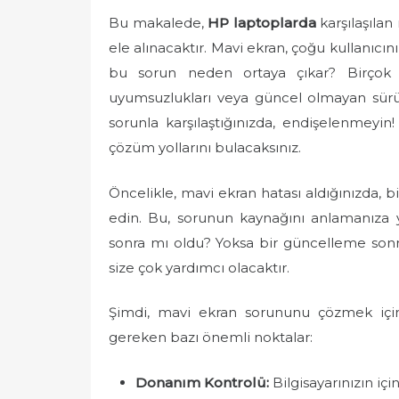
e
Bu makalede,
HP laptoplarda
karşılaşılan
d
ele alınacaktır. Mavi ekran, çoğu kullanıcın
o
bu sorun neden ortaya çıkar? Birçok fak
n
uyumsuzlukları veya güncel olmayan sürü
sorunla karşılaştığınızda, endişelenmeyi
çözüm yollarını bulacaksınız.
Öncelikle, mavi ekran hatası aldığınızda, b
edin. Bu, sorunun kaynağını anlamanıza ya
sonra mı oldu? Yoksa bir güncelleme sonr
size çok yardımcı olacaktır.
Şimdi, mavi ekran sorununu çözmek için 
gereken bazı önemli noktalar:
Donanım Kontrolü:
Bilgisayarınızın içi