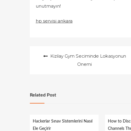
unutmayın!
hp servisi ankara
Yazı
Kizilay Gym Seciminde Lokasyonun
gezinmesi
Onemi
Related Post
Hackerlar Sınav Sistemlerini Nasıl
How to Disc
Ele Geçirir
Channels Th