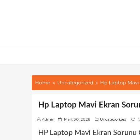
Skip
to
content
Home
Uncategorized
Hp Laptop Mavi
Hp Laptop Mavi Ekran Sor
P
Admin
Mart 30, 2026
Uncategorized
N
o
HP Laptop Mavi Ekran Sorunu
s
t