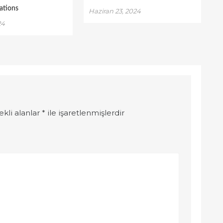
tions
Haziran 23, 2024
24
ekli alanlar
*
ile işaretlenmişlerdir