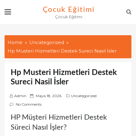
Skip
Çocuk Eğitimi
to
Çocuk Eğitimi
content
Home
Uncategorized
Hp Musteri Hizmetleri Destek Sureci Nasil İsler
Hp Musteri Hizmetleri Destek
Sureci Nasil İsler
P
Admin
Mayıs 18, 2026
Uncategorized
o
No Comments
s
HP Müşteri Hizmetleri Destek
t
e
Süreci Nasıl İşler?
d