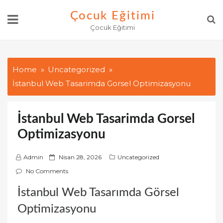
Skip
Çocuk Eğitimi
to
Çocuk Eğitimi
content
Home
Uncategorized
İstanbul Web Tasarimda Gorsel Optimizasyonu
İstanbul Web Tasarimda Gorsel
Optimizasyonu
P
Admin
Nisan 28, 2026
Uncategorized
o
No Comments
s
İstanbul Web Tasarımda Görsel
t
e
Optimizasyonu
d