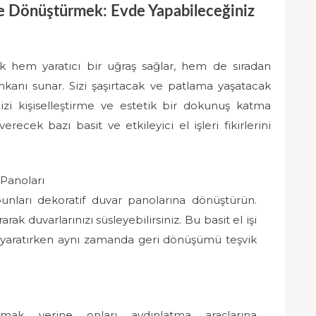
ne Dönüştürmek: Evde Yapabileceğiniz
ak hem yaratıcı bir uğraş sağlar, hem de sıradan
kanı sunar. Sizi şaşırtacak ve patlama yaşatacak
evinizi kişiselleştirme ve estetik bir dokunuş katma
recek bazı basit ve etkileyici el işleri fikirlerini
Panoları
unları dekoratif duvar panolarına dönüştürün.
rak duvarlarınızı süsleyebilirsiniz. Bu basit el işi
etki yaratırken aynı zamanda geri dönüşümü teşvik
amak yerine onları aydınlatma araçlarına