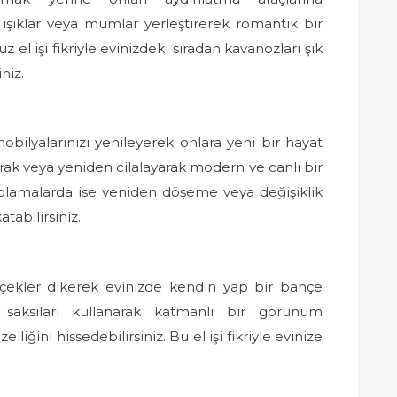
D ışıklar veya mumlar yerleştirerek romantik bir
z el işi fikriyle evinizdeki sıradan kavanozları şık
niz.
obilyalarınızı yenileyerek onlara yeni bir hayat
arak veya yeniden cilalayarak modern ve canlı bir
plamalarda ise yeniden döşeme veya değişiklik
tabilirsiniz.
e çiçekler dikerek evinizde kendin yap bir bahçe
aki saksıları kullanarak katmanlı bir görünüm
lliğini hissedebilirsiniz. Bu el işi fikriyle evinize