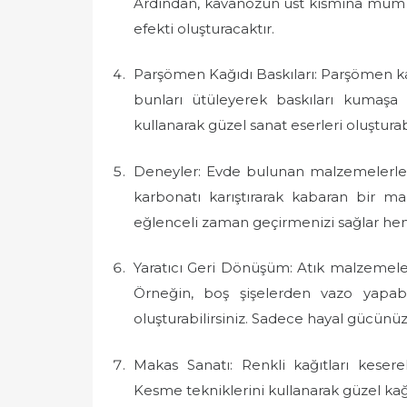
Ardından, kavanozun üst kısmına mum yer
efekti oluşturacaktır.
Parşömen Kağıdı Baskıları: Parşömen kağı
bunları ütüleyerek baskıları kumaşa v
kullanarak güzel sanat eserleri oluşturabi
Deneyler: Evde bulunan malzemelerle ba
karbonatı karıştırarak kabaran bir m
eğlenceli zaman geçirmenizi sağlar hem
Yaratıcı Geri Dönüşüm: Atık malzemeleri
Örneğin, boş şişelerden vazo yapabi
oluşturabilirsiniz. Sadece hayal gücünüz
Makas Sanatı: Renkli kağıtları keserek 
Kesme tekniklerini kullanarak güzel kağıt