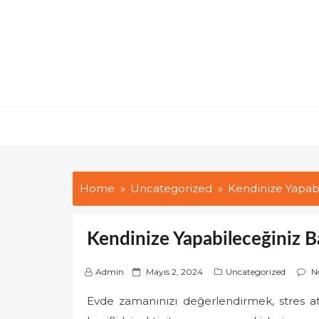
Skip
to
content
Home
Uncategorized
Kendinize Yapabil
Kendinize Yapabileceğiniz Bas
P
Admin
Mayıs 2, 2024
Uncategorized
N
o
Evde zamanınızı değerlendirmek, stres atm
s
t