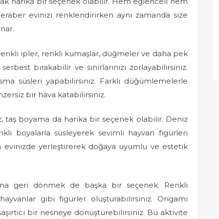
yapmak harika bir seçenek olabilir. Hem eğlenceli hem
 beraber evinizi renklendirirken aynı zamanda size
unar.
. Renkli ipler, renkli kumaşlar, düğmeler ve daha pek
est bırakabilir ve sınırlarınızı zorlayabilirsiniz.
ma süsleri yapabilirsiniz. Farklı düğümlemelerle
zersiz bir hava katabilirsiniz.
 taş boyama da harika bir seçenek olabilir. Deniz
nkli boyalarla süsleyerek sevimli hayvan figürleri
ya evinizde yerleştirerek doğaya uyumlu ve estetik
tına geri dönmek de başka bir seçenek. Renkli
hayvanlar gibi figürler oluşturabilirsiniz. Origami
şaşırtıcı bir nesneye dönüştürebilirsiniz. Bu aktivite