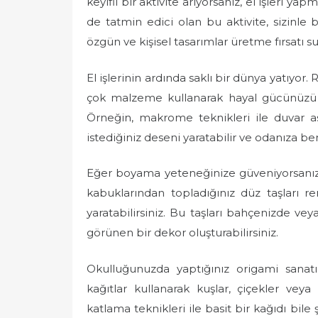
keyifli bir aktivite arıyorsanız, el işleri 
e
de tatmin edici olan bu aktivite, sizinle
d
özgün ve kişisel tasarımlar üretme fırsatı s
o
n
El işlerinin ardında saklı bir dünya yatıyor
çok malzeme kullanarak hayal gücünüzü serb
Örneğin, makrome teknikleri ile duvar as
istediğiniz deseni yaratabilir ve odanıza ben
Eğer boyama yeteneğinize güveniyorsanız,
kabuklarından topladığınız düz taşları re
yaratabilirsiniz. Bu taşları bahçenizde ve
görünen bir dekor oluşturabilirsiniz.
Okulluğunuzda yaptığınız origami sana
kağıtlar kullanarak kuşlar, çiçekler veya 
katlama teknikleri ile basit bir kağıdı bile 