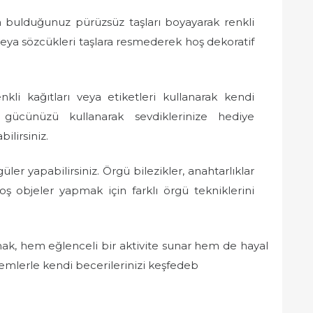
bulduğunuz pürüzsüz taşları boyayarak renkli
i veya sözcükleri taşlara resmederek hoş dekoratif
kli kağıtları veya etiketleri kullanarak kendi
al gücünüzü kullanarak sevdiklerinize hediye
ilirsiniz.
üler yapabilirsiniz. Örgü bilezikler, anahtarlıklar
ş objeler yapmak için farklı örgü tekniklerini
mak, hem eğlenceli bir aktivite sunar hem de hayal
ntemlerle kendi becerilerinizi keşfedeb