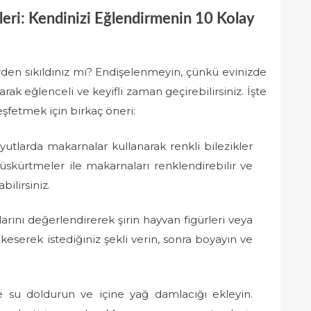
şleri: Kendinizi Eğlendirmenin 10 Kolay
erden sıkıldınız mı? Endişelenmeyin, çünkü evinizde
rak eğlenceli ve keyifli zaman geçirebilirsiniz. İşte
şfetmek için birkaç öneri:
yutlarda makarnalar kullanarak renkli bilezikler
püskürtmeler ile makarnaları renklendirebilir ve
bilirsiniz.
larını değerlendirerek şirin hayvan figürleri veya
ı keserek istediğiniz şekli verin, sonra boyayın ve
 su doldurun ve içine yağ damlacığı ekleyin.