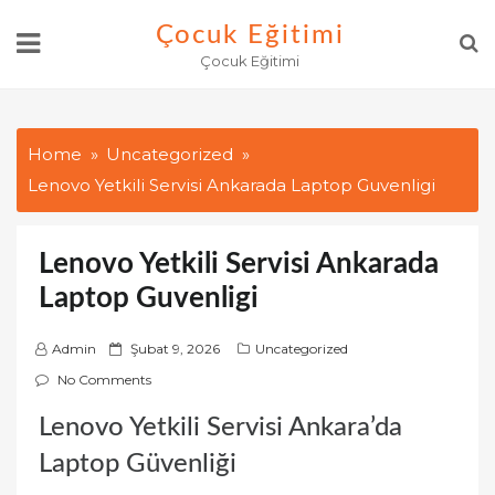
Skip
Çocuk Eğitimi
to
Çocuk Eğitimi
content
Home
Uncategorized
Lenovo Yetkili Servisi Ankarada Laptop Guvenligi
Lenovo Yetkili Servisi Ankarada
Laptop Guvenligi
P
Admin
Şubat 9, 2026
Uncategorized
o
No Comments
s
Lenovo Yetkili Servisi Ankara’da
t
e
Laptop Güvenliği
d