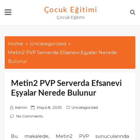
Skip
Çocuk Eğitimi
to
Çocuk Eğitimi
content
Home
Uncategorized
Metin2 PVP Serverda Efsanevi Eşyalar Nerede
Bulunur
Metin2 PVP Serverda Efsanevi
Eşyalar Nerede Bulunur
P
Admin
Mayıs 8, 2025
Uncategorized
o
No Comments
s
t
Bu makalede, Metin2 PVP sunucularında
e