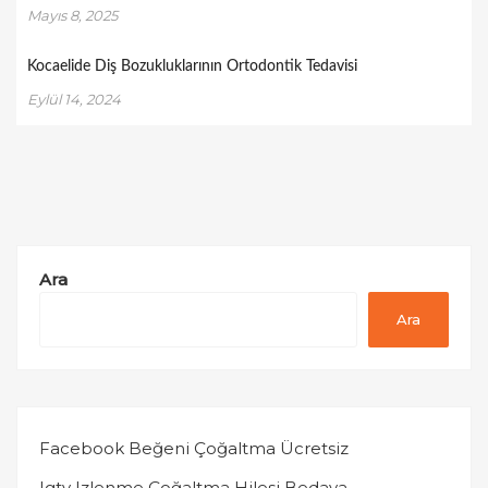
Mayıs 8, 2025
Kocaelide Diş Bozukluklarının Ortodontik Tedavisi
Eylül 14, 2024
Ara
Ara
Facebook Beğeni Çoğaltma Ücretsiz
Igtv Izlenme Çoğaltma Hilesi Bedava