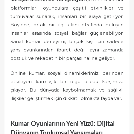
platformları, oyunculara çeşitli etkinlikler ve
turnuvalar sunarak, insanları bir araya getiriyor.
Böylece, ortak bir ilgi alanı etrafında buluşan
insanlar arasında sosyal bağlar güçlenebiliyor.
Sanal kumar deneyimi, birçok kişi için sadece
şans oyunlarından ibaret değil; aynı zamanda
dostluk ve rekabetin bir parçası haline geliyor.
Online kumar, sosyal dinamiklerimizi derinden
etkileyen karmaşık bir olgu olarak karşımıza
çıkıyor. Bu dünyada kaybolmamak ve sağlıklı
ilişkiler geliştirmek için dikkatli olmakta fayda var.
Kumar Oyunlarının Yeni Yüzü: Dijital
Dünyanın Toplumsal Yansımaları