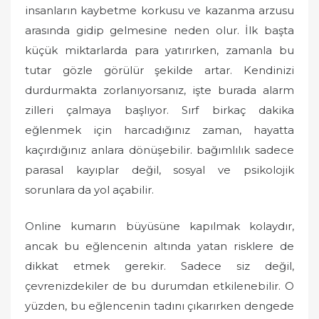
insanların kaybetme korkusu ve kazanma arzusu
arasında gidip gelmesine neden olur. İlk başta
küçük miktarlarda para yatırırken, zamanla bu
tutar gözle görülür şekilde artar. Kendinizi
durdurmakta zorlanıyorsanız, işte burada alarm
zilleri çalmaya başlıyor. Sırf birkaç dakika
eğlenmek için harcadığınız zaman, hayatta
kaçırdığınız anlara dönüşebilir. bağımlılık sadece
parasal kayıplar değil, sosyal ve psikolojik
sorunlara da yol açabilir.
Online kumarın büyüsüne kapılmak kolaydır,
ancak bu eğlencenin altında yatan risklere de
dikkat etmek gerekir. Sadece siz değil,
çevrenizdekiler de bu durumdan etkilenebilir. O
yüzden, bu eğlencenin tadını çıkarırken dengede