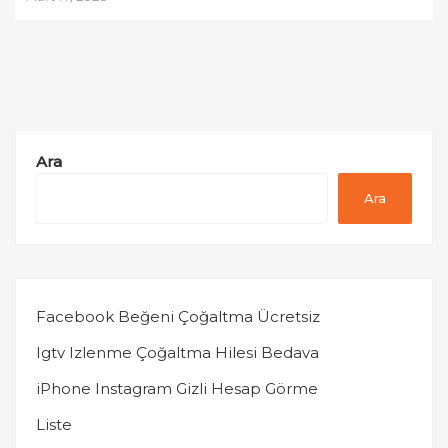
Ara
Ara
Facebook Beğeni Çoğaltma Ücretsiz
Igtv Izlenme Çoğaltma Hilesi Bedava
iPhone Instagram Gizli Hesap Görme
Liste