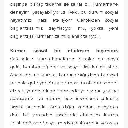
başında birkaç tıklama ile sanal bir kumarhane
deneyimi yaşayabiliyoruz. Peki, bu durum sosyal
hayatımızı nasıl etkiliyor? Gerçekten sosyal
bağlantılarımızı zayıflatıyor mu, yoksa yeni
bağlantılar kurmamıza mı olanak tanıyor?
Kumar, sosyal bir etkileşim biçimidir.
Geleneksel kumarhanelerde insanlar bir araya
gelir, beraber eğlenir ve sosyal ilişkiler geliştirir.
Ancak online kumar, bu dinamiği daha bireysel
bir hale getiriyor. Artık bir masada oturup sohbet
etmek yerine, ekran karşısında yalnız bir şekilde
oynuyoruz. Bu durum, bazı insanlarda yalnızlık
hissini artırabilir. Ama diğer yandan, dünyanın
dört bir yanından insanlarla etkileşim kurma
fırsatı doğuyor. Sosyal medya platformları ve oyun