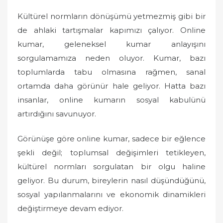
Kültürel normların dönüşümü yetmezmiş gibi bir
de ahlaki tartışmalar kapımızı çalıyor. Online
kumar, geleneksel kumar anlayışını
sorgulamamıza neden oluyor. Kumar, bazı
toplumlarda tabu olmasına rağmen, sanal
ortamda daha görünür hale geliyor. Hatta bazı
insanlar, online kumarın sosyal kabulünü
artırdığını savunuyor.
Görünüşe göre online kumar, sadece bir eğlence
şekli değil; toplumsal değişimleri tetikleyen,
kültürel normları sorgulatan bir olgu haline
geliyor. Bu durum, bireylerin nasıl düşündüğünü,
sosyal yapılanmalarını ve ekonomik dinamikleri
değiştirmeye devam ediyor.