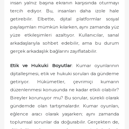
insan yalnız başına ekranın karşısında oturmayı
tercih ediyor. Bu, insanları daha izole hale
getirebilir. Elbette, dijital platformlar sosyal
paylaşımları mümkün kılarken, aynı zamanda yüz
yüze etkileşimleri azaltıyor. Kullanıcılar, sanal
arkadaşlarıyla sohbet edebilir, ama bu durum
gerçek arkadaşlık bağlarını zayıflatabilir.
Etik ve Hukuki Boyutlar
: Kumar oyunlarının
dijitalleşmesi, etik ve hukuki soruları da gündeme
getiriyor. Hükümetler, çevrimiçi kumarın
düzenlenmesi konusunda ne kadar etkili olabilir?
Bireyler korunuyor mu? Bu sorular, sürekli olarak
gündemde olan tartışmalardır. Kumar oyunları,
eğlence aracı olarak yaşarken; aynı zamanda
toplumsal sorunlar da doğurabilir. Gerçekten de,