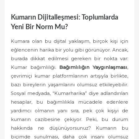
Kumarın Dijitalleşmesi: Toplumlarda
Yeni Bir Norm Mu?
Kumara olan bu dijital yaklaşım, birçok kişi için
eğlencenin harika bir yolu gibi görünüyor. Ancak,
burada dikkat edilmesi gereken bir nokta var:
Kumar bağımlılığı.
Bağımlılığın Yaygınlaşması
,
çevrimiçi kumar platformlarının artışıyla birlikte,
bazı bireylerin yaşamlarını olumsuz etkileyebilir.
Sosyal medyada, “Kumarharika” diye adlandırılan
hesaplar, bu bağımlılıkla mücadele edenlere
yardımcı olmanın yanı sıra, pek çok kişiyi de
kumarın cazibesine çekiyor. Peki, bu durum
hakkında ne düşünüyorsunuz? Kumarın bu
biçimde sunulması, daha çok insanı olumsuz