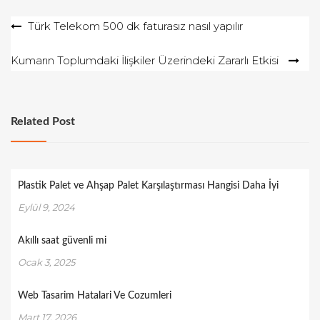
Yazı
Türk Telekom 500 dk faturasız nasıl yapılır
gezinmesi
Kumarın Toplumdaki İlişkiler Üzerindeki Zararlı Etkisi
Related Post
Plastik Palet ve Ahşap Palet Karşılaştırması Hangisi Daha İyi
Eylül 9, 2024
Akıllı saat güvenli mi
Ocak 3, 2025
Web Tasarim Hatalari Ve Cozumleri
Mart 17, 2026