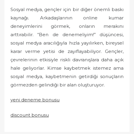
Sosyal medya, gençler için bir diğer önemli baskı
kaynağı. Arkadaşlarının online kumar
deneyimlerini görmek, onların merakını
arttırabilir. “Ben de denemeliyim!” düşüncesi,
sosyal medya aracılığıyla hızla yayılırken, bireysel
karar verme yetisi de zayıflayabiliyor. Gençler,
çevrelerinin etkisiyle riskli davranışlara daha açık
hale geliyorlar. Kimse kaybetmek istemez ama
sosyal medya, kaybetmenin getirdiği sonuçların
görmezden gelindiği bir alan oluşturuyor.
yeni deneme bonusu
discount bonusu