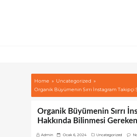
Skip
to
content
Home
Uncategorized
Organik Büyümenin Sırrı İnstagram Takipçi 
Organik Büyümenin Sırrı İns
Hakkında Bilinmesi Gereken
P
Admin
Ocak 6, 2024
Uncategorized
N