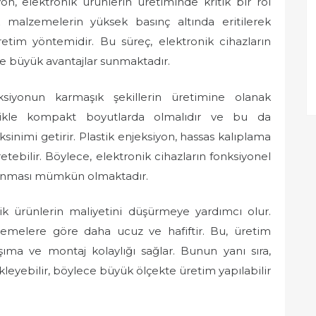
on, elektronik ürünlerin üretiminde kritik bir rol
ik malzemelerin yüksek basınç altında eritilerek
retim yöntemidir. Bu süreç, elektronik cihazların
de büyük avantajlar sunmaktadır.
jeksiyonun karmaşık şekillerin üretimine olanak
ellikle kompakt boyutlarda olmalıdır ve bu da
sinimi getirir. Plastik enjeksiyon, hassas kalıplama
tebilir. Böylece, elektronik cihazların fonksiyonel
arlanması mümkün olmaktadır.
nik ürünlerin maliyetini düşürmeye yardımcı olur.
lzemelere göre daha ucuz ve hafiftir. Bu, üretim
şıma ve montaj kolaylığı sağlar. Bunun yanı sıra,
kleyebilir, böylece büyük ölçekte üretim yapılabilir