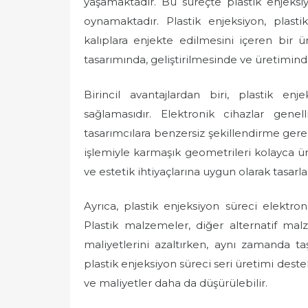
yaşamaktadır. Bu süreçte plastik enjeksiy
e
oynamaktadır. Plastik enjeksiyon, plast
d
kalıplara enjekte edilmesini içeren bir ü
o
tasarımında, geliştirilmesinde ve üretimin
n
Birincil avantajlardan biri, plastik en
sağlamasıdır. Elektronik cihazlar gen
tasarımcılara benzersiz şekillendirme gerek
işlemiyle karmaşık geometrileri kolayca üre
ve estetik ihtiyaçlarına uygun olarak tas
Ayrıca, plastik enjeksiyon süreci elektro
Plastik malzemeler, diğer alternatif ma
maliyetlerini azaltırken, aynı zamanda ta
plastik enjeksiyon süreci seri üretimi deste
ve maliyetler daha da düşürülebilir.