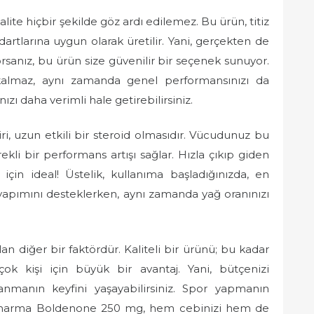
ite hiçbir şekilde göz ardı edilemez. Bu ürün, titiz
rtlarına uygun olarak üretilir. Yani, gerçekten de
orsanız, bu ürün size güvenilir bir seçenek sunuyor.
 kalmaz, aynı zamanda genel performansınızı da
zı daha verimli hale getirebilirsiniz.
i, uzun etkili bir steroid olmasıdır. Vücudunuz bu
i bir performans artışı sağlar. Hızla çıkıp giden
için ideal! Üstelik, kullanıma başladığınızda, en
 yapımını desteklerken, aynı zamanda yağ oranınızı
n diğer bir faktördür. Kaliteli bir ürünü; bu kadar
ok kişi için büyük bir avantaj. Yani, bütçenizi
anmanın keyfini yaşayabilirsiniz. Spor yapmanın
 Pharma Boldenone 250 mg, hem cebinizi hem de