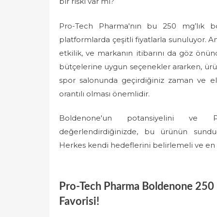
bir riski var mı?
Pro-Tech Pharma'nın bu 250 mg’lık bo
platformlarda çeşitli fiyatlarla sunuluyor. 
etkilik, ve markanın itibarını da göz önün
bütçelerine uygun seçenekler ararken, ürün
spor salonunda geçirdiğiniz zaman ve eld
orantılı olması önemlidir.
Boldenone'un potansiyelini ve P
değerlendirdiğinizde, bu ürünün sunduğu
Herkes kendi hedeflerini belirlemeli ve en
Pro-Tech Pharma Boldenone 250 Mg
Favorisi!