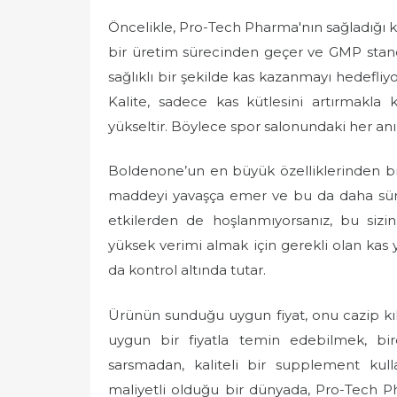
Öncelikle, Pro-Tech Pharma'nın sağladığı kal
bir üretim sürecinden geçer ve GMP standa
sağlıklı bir şekilde kas kazanmayı hedefliy
Kalite, sadece kas kütlesini artırmakla
yükseltir. Böylece spor salonundaki her anını
Boldenone’un en büyük özelliklerinden bir
maddeyi yavaşça emer ve bu da daha sürekl
etkilerden de hoşlanmıyorsanız, bu sizin 
yüksek verimi almak için gerekli olan kas
da kontrol altında tutar.
Ürünün sunduğu uygun fiyat, onu cazip kıla
uygun bir fiyatla temin edebilmek, birç
sarsmadan, kaliteli bir supplement kull
maliyetli olduğu bir dünyada, Pro-Tech