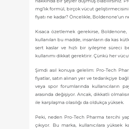
hakkında bir şeyler duymuş olabilirsiniz.
e
mg’lık formül, birçok vücut geliştirmecisi
d
fiyatı ne kadar? Öncelikle, Boldenone’un ne
o
n
Kısaca özetlemek gerekirse, Boldenone, a
kullanılan bu madde, insanların da kas kütle
sert kaslar ve hızlı bir iyileşme süreci 
kullanımı dikkat gerektirir. Çünkü her vücut 
Şimdi asıl konuya gelelim: Pro-Tech Pha
fiyatlar, satın alınan yer ve tedarikçiye ba
veya spor forumlarında kullanıcıların payl
arasında değişiyor. Ancak, dikkatli olmalısın
ile karşılaşma olasılığı da oldukça yüksek.
Peki, neden Pro-Tech Pharma tercihi yap
çıkıyor. Bu marka, kullanıcılara yüksek ka