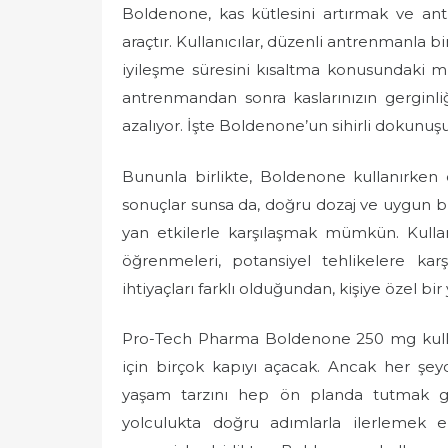
Boldenone, kas kütlesini artırmak ve an
araçtır. Kullanıcılar, düzenli antrenmanla b
iyileşme süresini kısaltma konusundaki muci
antrenmandan sonra kaslarınızın gerginliğ
azalıyor. İşte Boldenone’un sihirli dokunuş
Bununla birlikte, Boldenone kullanırken 
sonuçlar sunsa da, doğru dozaj ve uygun b
yan etkilerle karşılaşmak mümkün. Kullanı
öğrenmeleri, potansiyel tehlikelere kar
ihtiyaçları farklı olduğundan, kişiye özel b
Pro-Tech Pharma Boldenone 250 mg kullan
için birçok kapıyı açacak. Ancak her şe
yaşam tarzını hep ön planda tutmak ger
yolculukta doğru adımlarla ilerlemek e