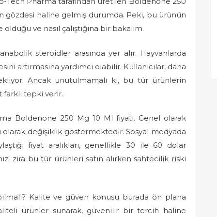
 Pro-Tech Pharma tarafından üretilen Boldenone 250
nin gözdesi haline gelmiş durumda. Peki, bu ürünün
 olduğu ve nasıl çalıştığına bir bakalım.
nabolik steroidler arasında yer alır. Hayvanlarda
sini artırmasına yardımcı olabilir. Kullanıcılar, daha
bekliyor. Ancak unutulmamalı ki, bu tür ürünlerin
farklı tepki verir.
rma Boldenone 250 Mg 10 Ml fiyatı. Genel olarak
ğlı olarak değişiklik göstermektedir. Sosyal medyada
aştığı fiyat aralıkları, genellikle 30 ile 60 dolar
ız; zira bu tür ürünleri satın alırken sahtecilik riski
ılmalı? Kalite ve güven konusu burada ön plana
liteli ürünler sunarak, güvenilir bir tercih haline