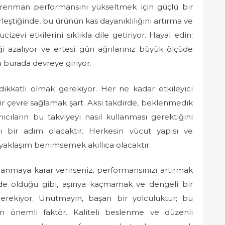
trenman performansını yükseltmek için güçlü bir
irleştiğinde, bu ürünün kas dayanıklılığını artırma ve
zevi etkilerini sıklıkla dile getiriyor. Hayal edin;
i azalıyor ve ertesi gün ağrılarınız büyük ölçüde
u burada devreye giriyor.
dikkatli olmak gerekiyor. Her ne kadar etkileyici
ir çevre sağlamak şart. Aksi takdirde, beklenmedik
cıların bu takviyeyi nasıl kullanması gerektiğini
şı bir adım olacaktır. Herkesin vücut yapısı ve
ir yaklaşım benimsemek akıllıca olacaktır.
maya karar verirseniz, performansınızı artırmak
yde olduğu gibi, aşırıya kaçmamak ve dengeli bir
ekiyor. Unutmayın, başarı bir yolculuktur; bu
n önemli faktör. Kaliteli beslenme ve düzenli