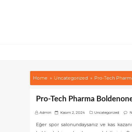
Skip
to
content
Home
Uncategorized
Pro-Tech Pharma
Pro-Tech Pharma Boldenone
P
Admin
Kasım 2, 2024
Uncategorized
N
o
Eğer spor salonundaysanız ve kas kazanım
s
t