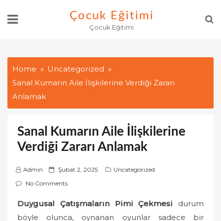
Skip
Çocuk Eğitimi
to
Çocuk Eğitimi
content
Home
Uncategorized
Sanal Kumarın Aile İlişkilerine Verdiği Zararı
Anlamak
Sanal Kumarın Aile İlişkilerine
Verdiği Zararı Anlamak
P
Admin
Şubat 2, 2025
Uncategorized
o
No Comments
s
Duygusal Çatışmaların Pimi Çekmesi
durum
t
böyle olunca, oynanan oyunlar sadece bir
e