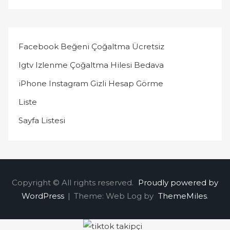
Facebook Beğeni Çoğaltma Ücretsiz
Igtv Izlenme Çoğaltma Hilesi Bedava
iPhone Instagram Gizli Hesap Görme
Liste
Sayfa Listesi
Copyright © All rights reserved.
Proudly powered by
WordPress
|
Theme: Web Log by
ThemeMiles
.