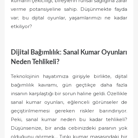
kumarın çekiciliği, bireylerin ruhsal sağlığına zarar
verme potansiyeline sahip. Düşünmekte fayda
var; bu dijital oyunlar, yaşamlarımızı ne kadar
etkiliyor?
Dijital Bağımlılık: Sanal Kumar Oyunları
Neden Tehlikeli?
Teknolojinin hayatımıza girişiyle birlikte, dijital
bağımlılık kavramı, gün geçtikçe daha fazla
insanın karşılaştığı bir sorun haline geldi. Özellikle
sanal kumar oyunları, eğlenceli görünseler de
geçiştirilmemesi gereken riskler barındırıyor.
Peki, sanal kumar neden bu kadar tehlikeli?
Düşünsenize, bir anda cebinizdeki paranın yok
olduğunu görmek… Tıpkı kumar masasındaki bir