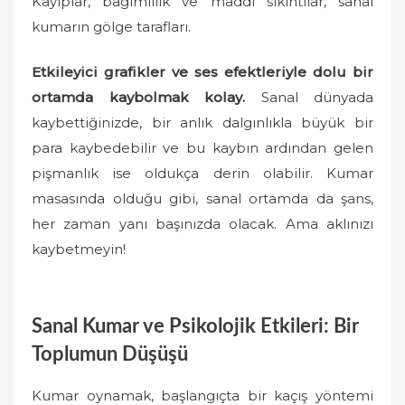
Kayıplar, bağımlılık ve maddi sıkıntılar, sanal
kumarın gölge tarafları.
Etkileyici grafikler ve ses efektleriyle dolu bir
ortamda kaybolmak kolay.
Sanal dünyada
kaybettiğinizde, bir anlık dalgınlıkla büyük bir
para kaybedebilir ve bu kaybın ardından gelen
pişmanlık ise oldukça derin olabilir. Kumar
masasında olduğu gibi, sanal ortamda da şans,
her zaman yanı başınızda olacak. Ama aklınızı
kaybetmeyin!
Sanal Kumar ve Psikolojik Etkileri: Bir
Toplumun Düşüşü
Kumar oynamak, başlangıçta bir kaçış yöntemi