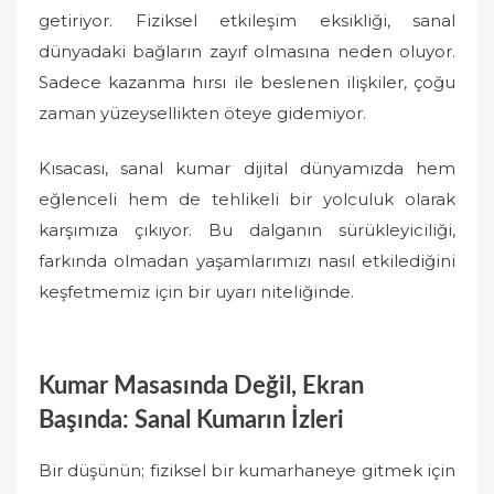
getiriyor. Fiziksel etkileşim eksikliği, sanal
dünyadaki bağların zayıf olmasına neden oluyor.
Sadece kazanma hırsı ile beslenen ilişkiler, çoğu
zaman yüzeysellikten öteye gidemiyor.
Kısacası, sanal kumar dijital dünyamızda hem
eğlenceli hem de tehlikeli bir yolculuk olarak
karşımıza çıkıyor. Bu dalganın sürükleyiciliği,
farkında olmadan yaşamlarımızı nasıl etkilediğini
keşfetmemiz için bir uyarı niteliğinde.
Kumar Masasında Değil, Ekran
Başında: Sanal Kumarın İzleri
Bir düşünün; fiziksel bir kumarhaneye gitmek için