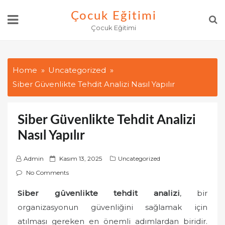
Skip
Çocuk Eğitimi
to
Çocuk Eğitimi
content
Home
Uncategorized
Siber Güvenlikte Tehdit Analizi Nasıl Yapılır
Siber Güvenlikte Tehdit Analizi
Nasıl Yapılır
P
Admin
Kasım 13, 2025
Uncategorized
o
No Comments
s
Siber güvenlikte tehdit analizi
, bir
t
organizasyonun güvenliğini sağlamak için
e
d
atılması gereken en önemli adımlardan biridir.