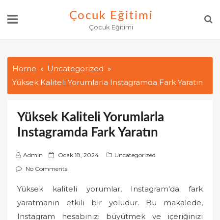
Skip
Çocuk Eğitimi
to
Çocuk Eğitimi
content
Home
Uncategorized
Yüksek Kaliteli Yorumlarla Instagramda Fark Yaratın
Yüksek Kaliteli Yorumlarla
Instagramda Fark Yaratın
P
Admin
Ocak 18, 2024
Uncategorized
o
No Comments
s
Yüksek kaliteli yorumlar, Instagram'da fark
t
yaratmanın etkili bir yoludur. Bu makalede,
e
d
Instagram hesabınızı büyütmek ve içeriğinizi