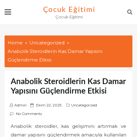
Skip
Çocuk Eğitimi
to
Çocuk Eğitimi
content
Home
Uncategorized
Anabolik Steroidlerin Kas Damar Yapısını
Güçlendirme Etkisi
Anabolik Steroidlerin Kas Damar
Yapısını Güçlendirme Etkisi
P
Admin
Ekim 22, 2025
Uncategorized
o
No Comments
s
Anabolik steroidler, kas gelişimini artırmak ve
t
damar yapısını güçlendirmek amacıyla kullanılan
e