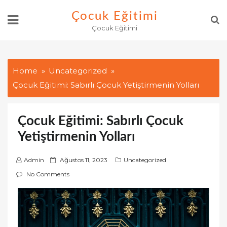
Skip
Çocuk Eğitimi
to
Çocuk Eğitimi
content
Home
Uncategorized
Çocuk Eğitimi: Sabırlı Çocuk Yetiştirmenin Yolları
Çocuk Eğitimi: Sabırlı Çocuk
Yetiştirmenin Yolları
P
Admin
Ağustos 11, 2023
Uncategorized
o
No Comments
s
t
e
d