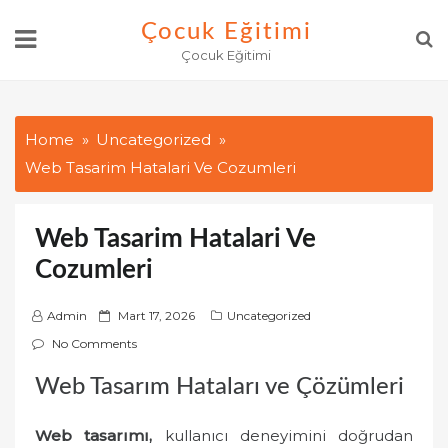
Skip
Çocuk Eğitimi
to
Çocuk Eğitimi
content
Home
Uncategorized
Web Tasarim Hatalari Ve Cozumleri
Web Tasarim Hatalari Ve
Cozumleri
P
Admin
Mart 17, 2026
Uncategorized
o
No Comments
s
Web Tasarım Hataları ve Çözümleri
t
e
Web tasarımı,
kullanıcı deneyimini doğrudan
d